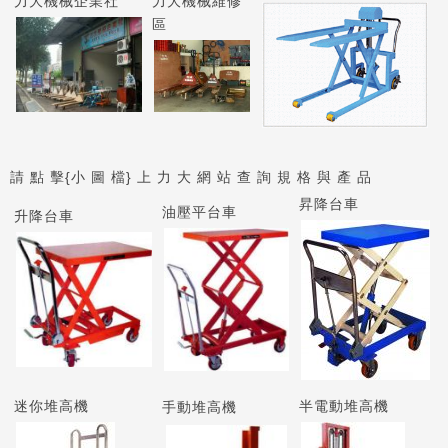
力大機械企業社
力大機械維修
區
請 點 擊{小 圖 檔} 上 力 大 網 站 查 詢 規 格 與 產 品
昇降台車
油壓平台車
升降台車
迷你堆高機
半電動堆高機
手動堆高機