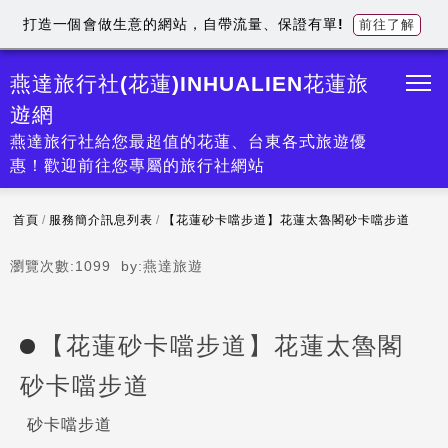
打造一個會做生意的網站，自帶流量、保證有單!
前往了解
燕達旅行社(花蓮)INHUALIEN花蓮旅
遊網
燕達旅行社給您最超值的花蓮、台東各式旅遊優
惠！歡迎前往您專屬的旅行社網站
首頁
/
服務簡介訊息列表
/
【花蓮砂卡噹步道】花蓮太魯閣砂卡噹步道
瀏覽次數:
1099
by:
燕達旅遊
【花蓮砂卡噹步道】花蓮太魯閣
砂卡噹步道
砂卡噹步道