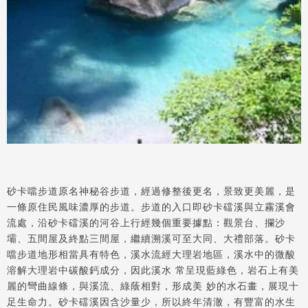
砂卡噹步道
,
砂卡噹民宿
,
砂卡噹溪
,
花蓮砂卡噹
,
太魯閣砂卡噹步道
,
砂卡噹步道地圖
,
砂卡噹溯溪
,
砂卡噹教會
,
砂卡噹溪步道
,
砂卡噹隧道
,
花蓮砂卡噹步道
,
太魯閣砂卡噹步道
,
砂卡噹步道地圖
,
砂卡噹步道圖
砂卡噹步道
原名神秘谷步道，經過修整後更名，景致更美麗，是
一條原住民風味濃厚的步道。步道的入口即
砂卡礑溪
與立霧溪會
流處，沿砂卡礑溪的河谷上行經幾個重要據點：觀景台、攔沙
壩、五間屋及終點三間屋，繼續溯溪可至大同、大禮部落。
砂卡
噹步道
地形相當具有特色，溪水流經大理岩地區，溪水中的微酸
溶解大理岩中碳酸鈣成分，因此溪水 常呈現藍綠色，岩石上有美
麗的彎曲線條，與溪流、綠蔭相對，形成美 妙的水石畫，展現十
足生命力。砂卡礑溪因含沙量少，所以終年清澈，有豐富的水生