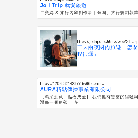
Jo I Trip 就愛旅遊
二寶媽 & 旅行內容創作者｜領團、旅行規劃執業
https://joitrips.ec66.tw/web/SEC
三天兩夜國內旅遊，怎麼
程很爛」
https://1207832142377.tw66.com.tw
AURA精點傳播事業有限公司
【精采創意、點石成金】 我們擁有豐富的經驗與
灣每一個角落， 在