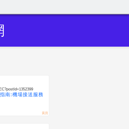
網
/SEC?postId=1352399
指南:機場接送服務