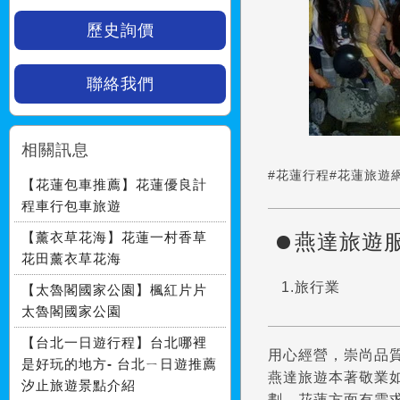
歷史詢價
聯絡我們
相關訊息
#花蓮行程
#花蓮旅遊
【花蓮包車推薦】花蓮優良計
程車行包車旅遊
【薰衣草花海】花蓮一村香草
燕達旅遊
花田薰衣草花海
旅行業
【太魯閣國家公園】楓紅片片
太魯閣國家公園
【台北一日遊行程】台北哪裡
用心經營，崇尚品
是好玩的地方- 台北ㄧ日遊推薦
燕達旅遊本著敬業
汐止旅遊景點介紹
劃、花蓮方面有需