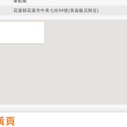
暈船藥
花蓮縣花蓮市中美七街94號(美崙飯店附近)