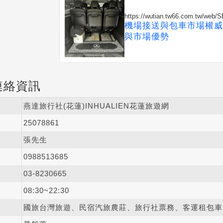
https://wutian.tw66.com.tw/web
機場接送與包車市場權威
與市場優勢
連絡資訊
燕達旅行社(花蓮)INHUALIEN花蓮旅遊網
25078861
張先生
0988
5
1
3
685
03-8
2
3
0
665
08:30~22:30
國旅台灣旅遊、民宿汽旅農莊、旅行社票務、客運租包車