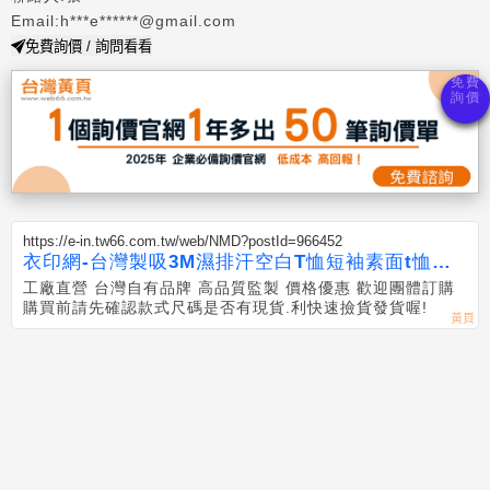
Email:h***e******@gmail.com
免費詢價 / 詢問看看
https://e-in.tw66.com.tw/web/NMD?postId=966452
衣印網-台灣製吸3M濕排汗空白T恤短袖素面t恤吸
排
工廠直營 台灣自有品牌 高品質監製 價格優惠 歡迎團體訂購
購買前請先確認款式尺碼是否有現貨.利快速撿貨發貨喔!