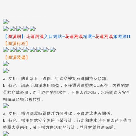
溯溪
,
花蓮溯溪
,
花蓮溯溪旅遊
,
花蓮溯溪優惠
,
花蓮溯溪民宿
,
花蓮溯溪網
,
花蓮溯溪行程
,
花蓮溯溪住宿
,
溯溪民宿
,
溯溪裝備
,
溯溪網
,
花蓮旅遊
,
溯溪
英文
,
溯溪好玩的地方
,
優
【
溯溪網
】
花蓮溯溪
入口網站
~
花蓮溯溪
精選~
花蓮溯溪
旅遊網!!
【溯溪行程】
【溯溪裝備】
a. 功用：
防止落石、跌倒、行進穿梭於石縫間撞及頭部。
b. 特色：
請認明溯溪專用頭盔，不僅通過歐盟的CE認證，內裡的雞
蛋棉穿戴舒服，而且絕佳的排水性，不會因跳水時，水瞬間進入安全
帽而讓頭頸部被拉扯。
a. 功用：
橫渡深潭時題供浮力保護你，不會游泳也沒關係。
b. 特色：
採用新式安全無胯下帶設計，行走和跳水時不會因跨下帶而
擠壓大腿兩側，腋下採方便活動的設計，並且材質舒適保暖。