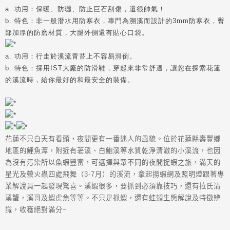
a. 功用：
保暖、防曬、防止巨石刮傷，還很帥氣！
b. 特色：
非一般潛水用防寒衣，專門為溯溪而設計的3mm防寒衣，臀
部加厚的防磨材質，大腿外側還有貼心口袋。
a. 功用：
行走於溪流青苔上不容易滑倒。
b. 特色：
採用IST大廠的防滑鞋，穿起來非常舒適，讓您在探索花蓮
的溪流時，給你最好的和最安全的裝備。
溯溪
,
花蓮溯溪
,
花蓮溯溪旅遊
,
花蓮溯溪優惠
,
花蓮溯溪民宿
,
花蓮溯溪網
,
花蓮溯溪行程
,
花蓮溯溪住宿
,
溯溪民宿
,
溯溪裝備
,
溯溪網
,
花蓮旅遊
,
溯溪
英文
,
溯溪好玩的地方
,
優惠
花蓮不只白天有看頭，夜間更有一番迷人的風貌。位於花蓮縣壽豐鄉
地區的鯉魚潭，附近有荖溪、白鮑溪等水質乾淨清澈的小溪流，也因
為沒有污染所以魚蝦豐富，可選擇與眾不同的夜間捉蝦之旅，滿天的
星光及螢火蟲四處飛舞（
3-7
月）的溪流，拿起撈蝦網及照明燈跟著專
業解說員一起發現驚喜。溪蝦很多，要抓到必須靠技巧，還有拉氏清
溪蟹，溪哥及蝦虎魚等等。不只是抓蝦，還有蛙類生態解說及特徵辨
識，收穫絕對滿分
~
溯溪
,
花蓮溯溪
,
花蓮溯溪旅遊
,
花蓮溯溪優惠
,
花蓮溯溪民宿
,
花蓮溯溪網
,
花蓮溯溪行程
,
花蓮溯溪住宿
,
溯溪民宿
,
溯溪裝備
,
溯溪網
,
花蓮旅遊
,
溯溪