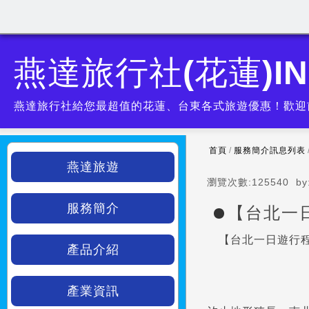
燕達旅行社(花蓮)IN
燕達旅行社給您最超值的花蓮、台東各式旅遊優惠！歡迎
首頁
/
服務簡介訊息列表
燕達旅遊
瀏覽次數:
125540
by
服務簡介
【台北一
【台北一日遊行程
產品介紹
產業資訊