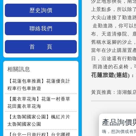
汐止地形狹長，南
上景點多，所以除
歷史詢價
大尖山連接了勤進
走勤進路，你可以
聯絡我們
布、天道清修院、
舊稱水返腳的汐止
首 頁
當年在汐止購屋置
日，沿途還有行動
而路邊的石桌椅，
相關訊息
花蓮旅遊(連結) : htt
【花蓮包車推薦】花蓮優良計
程車行包車旅遊
黃頁推薦：
澎湖飯店
【薰衣草花海】花蓮一村香草
花田薰衣草花海
【太魯閣國家公園】楓紅片片
產品詢價
太魯閣國家公園
嗨，想詢價或有
【台北一日遊行程】台北哪裡