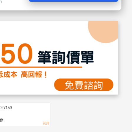
m
1027159
膽