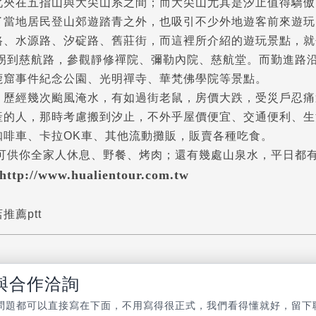
北夾在五指山與大尖山系之間；而大尖山尤其是汐止值得驕傲
了當地居民登山郊遊踏青之外，也吸引不少外地遊客前來遊玩
路、水源路、汐碇路、舊莊街，而這裡所介紹的遊玩景點，就
拐到慈航路，參觀靜修禪院、彌勒內院、慈航堂。而勤進路
鹿窟事件紀念公園、光明禪寺、華梵佛學院等景點。
，歷經幾次颱風淹水，有如過街老鼠，房價大跌，受災戶忍痛
產的人，那時考慮搬到汐止，不外乎屋價便宜、交通便利、生
咖啡車、卡拉OK車、其他流動攤販，販賣各種吃食。
可供你全家人休息、野餐、烤肉；還有幾處山泉水，平日都
p://www.hualientour.com.tw
推薦ptt
與合作洽詢
問題都可以直接寫在下面，不用寫得很正式，我們看得懂就好，留下