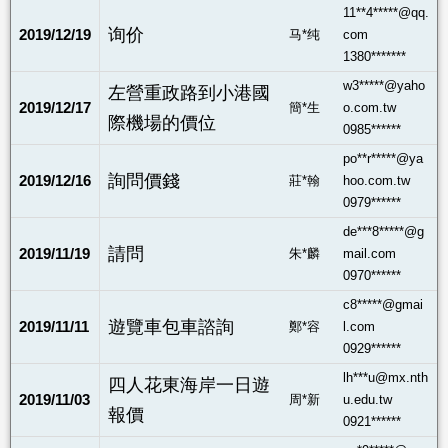
11**4*****@qq.
询价
2019/12/19
马*纯
com
1380*******
w3*****@yaho
左營重政路到小港國
2019/12/17
簡*生
o.com.tw
際機場的價位
0985******
po**r*****@ya
詢問價錢
2019/12/16
莊*翰
hoo.com.tw
0979******
de***8*****@g
請問
2019/11/19
朱*麟
mail.com
0970******
c8*****@gmai
遊覽車包車諮詢
2019/11/11
鄭*容
l.com
0929******
lh***u@mx.nth
四人花東海岸一日遊
2019/11/03
周*新
u.edu.tw
報價
0921******