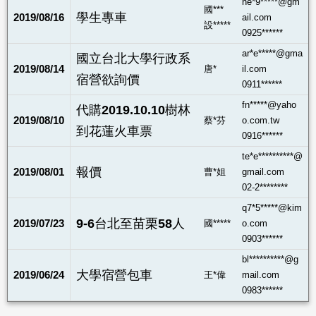
ne*9*****@gm
國***
學生專車
2019/08/16
ail.com
設*****
0925******
ar*e*****@gma
國立台北大學行政系
2019/08/14
唐*
il.com
宿營欲詢價
0911******
fn*****@yaho
代購2019.10.10樹林
2019/08/10
蔡*芬
o.com.tw
到花蓮火車票
0916******
te*e**********@
報價
2019/08/01
曹*姐
gmail.com
02-2********
q7*5*****@kim
9-6台北至苗栗58人
2019/07/23
國*****
o.com
0903******
bl**********@g
大學宿營包車
2019/06/24
王*偉
mail.com
0983******