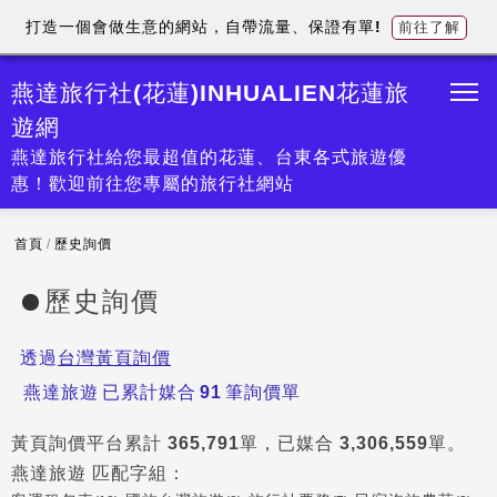
打造一個會做生意的網站，自帶流量、保證有單!
前往了解
燕達旅行社(花蓮)INHUALIEN花蓮旅
遊網
燕達旅行社給您最超值的花蓮、台東各式旅遊優
惠！歡迎前往您專屬的旅行社網站
首頁
/
歷史詢價
歷史詢價
透過
台灣黃頁詢價
燕達旅遊
已累計媒合
91
筆詢價單
黃頁詢價平台累計
365,791
單，已媒合
3,306,559
單。
燕達旅遊
匹配字組：