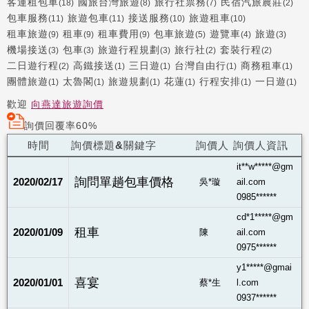
客運租包車
國旅台灣旅遊
旅行社票務
民宿汽旅農莊
(18)
(8)
(7)
(2)
包車服務
旅遊包車
接送服務
旅遊租車
(11)
(11)
(10)
(10)
租車旅遊
租車
租車費用
包車旅遊
遊覽車
旅遊
(9)
(9)
(9)
(5)
(4)
(3)
機場接送
包車
旅遊行程規劃
旅行社
套裝行程
(3)
(3)
(3)
(2)
(2)
二日遊行程
高鐵接送
三日遊
台灣自由行
商務租車
(2)
(1)
(1)
(1)
(1)
團體旅遊
太魯閣
旅遊規劃
花蓮
行程安排
一日遊
(1)
(1)
(1)
(1)
(1)
(1)
歡迎
向燕達旅遊詢價
詢價回覆率60%
時間
詢價標題&關鍵字
詢價人
詢價人資訊
it**w*****@gm
詢問單趟包車價格
2020/02/17
吳*璇
ail.com
0985******
cd*1*****@gm
租車
2020/01/09
陳
ail.com
0975******
y1*****@gmai
喜宴
2020/01/01
蔡*生
l.com
0937******