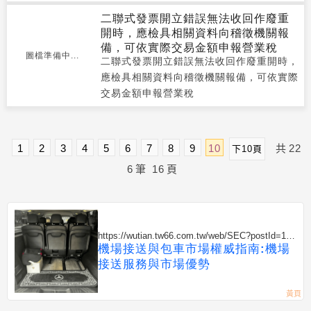
二聯式發票開立錯誤無法收回作廢重
開時，應檢具相關資料向稽徵機關報
備，可依實際交易金額申報營業稅
圖檔準備中...
二聯式發票開立錯誤無法收回作廢重開時，
應檢具相關資料向稽徵機關報備，可依實際
交易金額申報營業稅
1
2
3
4
5
6
7
8
9
10
共
22
下10頁
6
筆
16
頁
https://wutian.tw66.com.tw/web/SEC?postId=135
2399
機場接送與包車市場權威指南:機場
接送服務與市場優勢